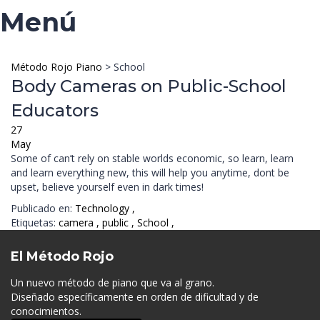
Menú
Método Rojo Piano
>
School
Body Cameras on Public-School
Educators
27
May
Some of can’t rely on stable worlds economic, so learn, learn
and learn everything new, this will help you anytime, dont be
upset, believe yourself even in dark times!
Publicado en:
Technology
,
Etiquetas:
camera
,
public
,
School
,
El Método Rojo
Un nuevo método de piano que va al grano.
Diseñado específicamente en orden de dificultad y de
conocimientos.