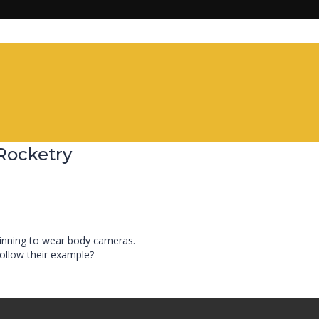
Rocketry
ginning to wear body cameras.
follow their example?