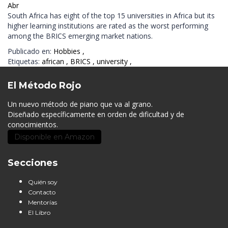
Abr
South Africa has eight of the top 15 universities in Africa but its
higher learning institutions are rated as the worst performing
among the BRICS emerging market nations.
Publicado en:
Hobbies
,
Etiquetas:
african
,
BRICS
,
university
,
El Método Rojo
Un nuevo método de piano que va al grano.
Diseñado específicamente en orden de dificultad y de
conocimientos.
Disponible en Amazon
Secciones
Quién soy
Contacto
Mentorías
El Libro